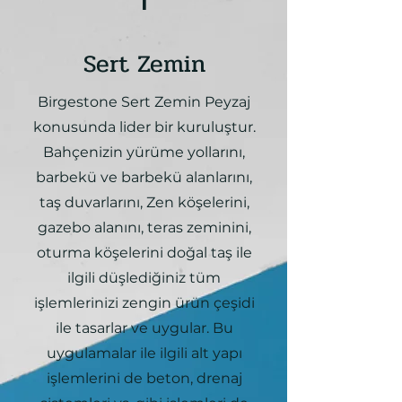
1
Sert Zemin
Birgestone Sert Zemin Peyzaj
konusunda lider bir kuruluştur.
Bahçenizin yürüme yollarını,
barbekü ve barbekü alanlarını,
taş duvarlarını, Zen köşelerini,
gazebo alanını, teras zeminini,
oturma köşelerini doğal taş ile
ilgili düşlediğiniz tüm
işlemlerinizi zengin ürün çeşidi
ile tasarlar ve uygular. Bu
uygulamalar ile ilgili alt yapı
işlemlerini de beton, drenaj