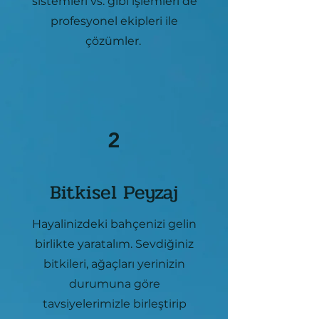
sistemleri vs. gibi işlemleri de
profesyonel ekipleri ile
çözümler.
2
Bitkisel Peyzaj
Hayalinizdeki bahçenizi gelin
birlikte yaratalım. Sevdiğiniz
bitkileri, ağaçları yerinizin
durumuna göre
tavsiyelerimizle birleştirip