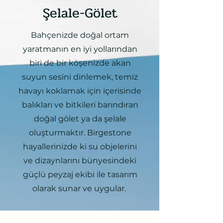
Şelale-Gölet
Bahçenizde doğal ortam
yaratmanın en iyi yollarından
biri de bir köşenizde akan
suyun sesini dinlemek, temiz
havayı koklamak için içerisinde
balıkları ve bitkileri barındıran
doğal gölet ya da şelale
oluşturmaktır. Birgestone
hayallerinizde ki su objelerini
ve dizaynlarını bünyesindeki
güçlü peyzaj ekibi ile tasarım
olarak sunar ve uygular.