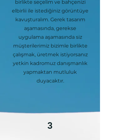
birlikte seçelim ve bahçenizi
elbirlii ile istediğiniz görüntüye
kavuşturalım. Gerek tasarım
aşamasında, gerekse
uygulama aşamasında siz
müşterilerimiz bizimle birlikte
çalışmak, üretmek istiyorsanız
yetkin kadromuz danışmanlık
yapmaktan mutluluk
duyacaktır.
3