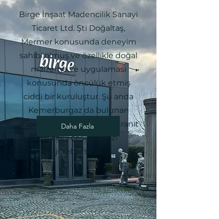
Birge İnşaat Madencilik Sanayi
Ticaret Ltd. Şti Doğaltaş,
Mermer konusunda deneyim
sahibi olmuş ve özellikle doğal
malzeme ve uygulaması
konusunda öncülük etmiş
ciddi bir kuruluştur. Şu anda
Kemerburgaz da bulunan
showroom da ithal slate, granit
Daha Fazla
ve çakıl çeşitlerimizi
görebilirsiniz.